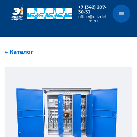
+7 (342) 207-
Чат с главным
30-33
инженером
office@elizdel-
m.ru
← Каталог