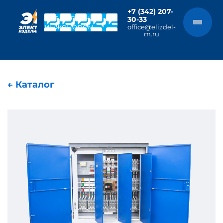
+7 (342) 207-
Чат с главным
30-33
инженером
office@elizdel-
m.ru
← Каталог