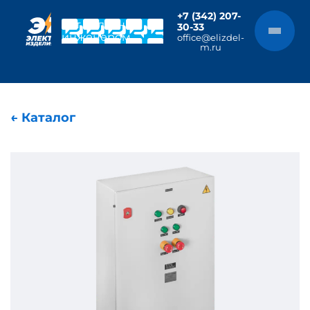
+7 (342) 207-
Чат с главным
30-33
инженером
office@elizdel-
m.ru
← Каталог