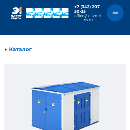
+7 (342) 207-
Чат с главным
30-33
инженером
office@elizdel-
m.ru
← Каталог