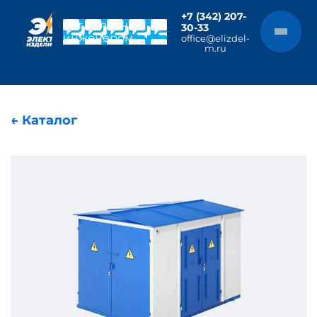
+7 (342) 207-
Чат с главным
30-33
инженером
office@elizdel-
m.ru
← Каталог